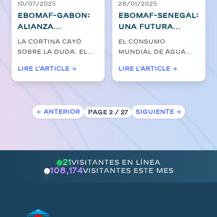
10/07/2025
28/01/2025
EBOMAF-GABON:
EBOMAF-SENEGAL:
Alianza
Una futura
Estratégica
solución a la
La cortina cayó
El consumo
dirigida a
escasez de agua
sobre la duda. El
mundial de agua
desbloquear la
en África
martes 1 de julio de
dulce se ha
Lire l'article →
Lire l'article →
costa oeste,
2025, en el Palais du
duplicado en el
Ntoum-
Bor...
siglo pasado,
creando una...
Cocobeach
← Anterior
Siguiente →
Page 2 / 27
21
visitantes en línea
108,174
visitantes este mes