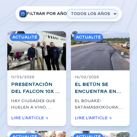
Filtrar por año
Actualité
Actualité
11/03/2026
14/02/2026
Presentación
El betún se
del Falcon 10X en
encuentra en
Burdeos
Bouaké-Satama
Hay ciudades que
El bouaké-
(Francia): El CEO
huelen a vino,
Satamassokoura,
del Grupo
historia y piedras
antigua ciudad de
Lire l'article →
Lire l'article →
EBOMAF,
viejas. Burdeos,
Satama, que se
Mahamadou
por ejemplo....
extendió a
Satamassok...
Bonkoungou, en