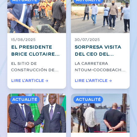
Actualité
Actualité
el corazón de
una discreta
reunión de
aviación
empresarial
15/08/2025
30/07/2025
El presidente
Sorpresa visita
Brice Clotaire
del CEO del
Oligui Nguema
Grupo EBOMAF a
El sitio de
La carretera
comienza a
la vida base de
construcción de
Ntoum-Cocobeach
trabajar en
Cocobeach-
carreteras Ntoum-
fue marcada, el
Lire l'article →
Lire l'article →
Cocobeach-
Ntoum
Cocobeach,
miércoles 30 de
Ntoum
estratégico para la
julio de 2025, por ...
cone...
Actualité
Actualité