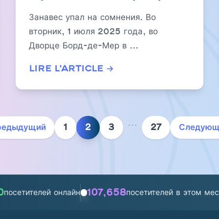
с целью разблокировать
Занавес упал на сомнения. Во
Западное побережье
вторник, 1 июля 2025 года, во
Дворце Борд-де-Мер в ...
Lire l'article →
…
1
2
3
27
редыдущий
Следующ
0
107,658
посетителей онлайн
посетителей в этом ме