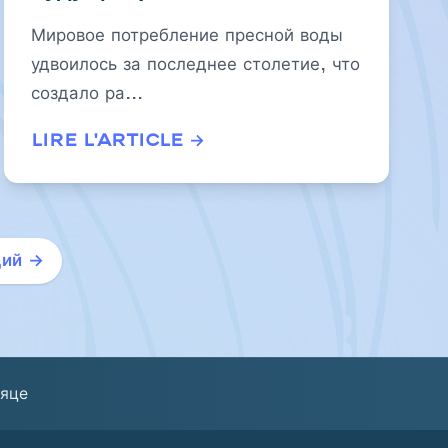
проблемы нехватки воды в
Мировое потребление пресной воды
Африке
удвоилось за последнее столетие, что
создало ра...
Lire l'article →
ий →
сяце