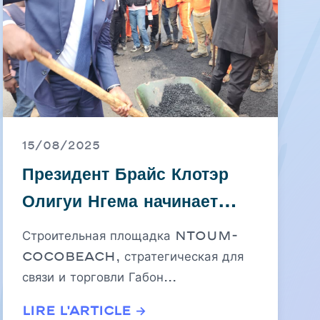
15/08/2025
Президент Брайс Клотэр
Олигуи Нгема начинает
работу над Cocobeach-
Строительная площадка Ntoum-
Ntoum
Cocobeach, стратегическая для
связи и торговли Габон...
Lire l'article →