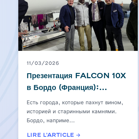
11/03/2026
Презентация Falcon 10X
в Бордо (Франция):
Генеральный директор
Есть города, которые пахнут вином,
EBOMAF Group
историей и старинными камнями.
Бордо, наприме...
Махамаду Бонкунгу, в
центре дискретной встречи
Lire l'article →