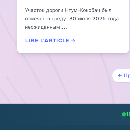
группы EBOMAF в жизнь
Участок дороги Нтум-Кокобач был
Cocobeach-Ntoum
отмечен в среду, 30 июля 2025 года,
неожиданным,...
Lire l'article →
← П
1