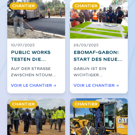
der...
verbessern....
Bevölkerungen
Chantier
Chantier
10/07/2025
29/03/2025
Public Works
EBOMAF-GABON:
testen die
Start des neuen
Solidität der
Flughafens
Auf der Straße
Gabun ist ein
zukünftigen
Andem und der
zwischen Ntoum
wichtiger
Bitumen auf der
futuristischen
und Cocobeach, ein
Wendepunkt bei der
Voir le chantier →
Voir le chantier →
Ntoum-
Stadt Libreville
paar Blocks von
Entwicklung seiner
Cocobeach
der Hauptstadt ...
2
Infrastruktur. Am
...
Website
Chantier
Chantier