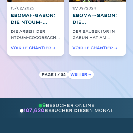
15/02/2025
17/09/2024
EBOMAF-GABON:
EBOMAF-GABON:
Die Ntoum-
Die
Cocobeach
Umgehungsarbeiten
Die Arbeit der
Der Bausektor in
Werft unter
von Grand
Ntoum-Cocobeach
Gabun hat am
guten Auspics
Libreville und
Sektion erhielt am
Mittwoch, den 16.
Voir le chantier →
Voir le chantier →
Ntoum-
Freitag, den 14.
Oktober 2024 durch
Februar 2025,...
Cocobeach
den Start von...
wurden in einer
neuen Ära für
Weiter →
Page 1 / 32
die
Straßeninfrastruk
gestartet
9
Besucher online
107,620
Besucher diesen Monat