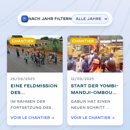
Nach Jahr filtern
Chantier
Chantier
26/09/2025
12/09/2025
Eine Feldmission
Start der Yombi-
des
Mandji-Omboué
Gouverneurs
Straße bitumen
Im Rahmen der
Gabun hat einen
des Estuary
Werke
Fortsetzung des
neuen Schritt
über die
Projekts Ntoum-
unternommen, um
Voir le chantier →
Voir le chantier →
Entschädigung
Cocobeach führte
seine
für betroffene
der Gouverneur
Infrastruktur zu