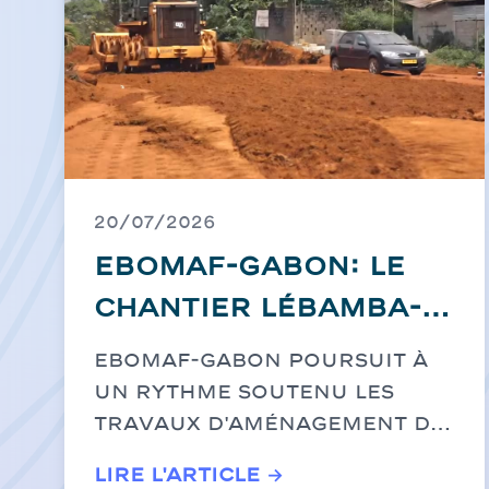
20/07/2026
EBOMAF-GABON: Le
chantier Lébamba-
Mbigou s'accélère
EBOMAF-GABON poursuit à
pour le
un rythme soutenu les
travaux d'aménagement de
désenclavement de
la route ...
la Ngounié
Lire l'article →