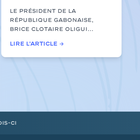
Bonkoungou au
Le Président de la
cœur de
République gabonaise,
Brice Clotaire Oligui
l’accélération des
Nguéma, a accordé...
grands chantiers
Lire l'article →
routiers avec le
Président Oligui
Nguéma
is-ci