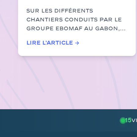
social, rigueur et
Sur les différents
engagement, les
chantiers conduits par le
Groupe EBOMAF au Gabon,
chantiers gardent
les activit...
le cap
Lire l'article →
21
v