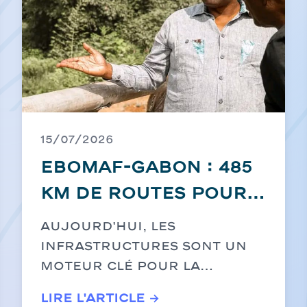
15/07/2026
EBOMAF-GABON : 485
km de routes pour
construire l'avenir
Aujourd'hui, les
infrastructures sont un
moteur clé pour la
transformation écono...
Lire l'article →