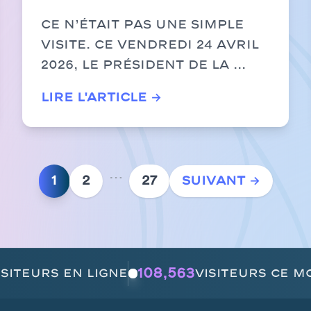
présidentielle au
Ce n’était pas une simple
plus près de
visite. Ce vendredi 24 avril
2026, le Président de la ...
l’action sur le
chantier
Lire l'article →
stratégique Ntoum-
Cocobeach
…
1
2
27
Suivant →
108,568
isiteurs en ligne
visiteurs ce mo