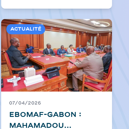
Ntoum-Cocobeach
pour consolider
une infrastructure
Actualité
moderne et durable
07/04/2026
EBOMAF-GABON :
Mahamadou