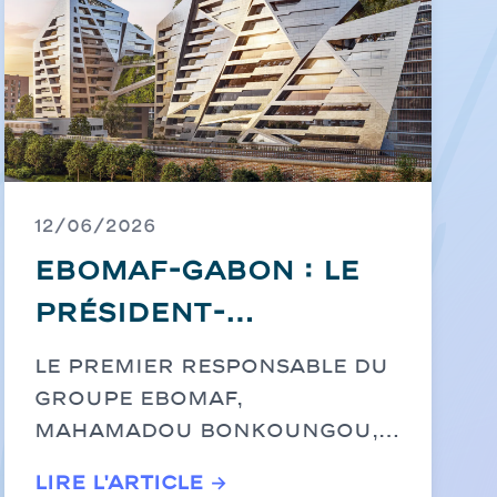
12/06/2026
EBOMAF-GABON : Le
Président-
Directeur Général,
Le premier responsable du
Mahamadou
Groupe EBOMAF,
Mahamadou Bonkoungou, a
Bonkoungou, au
effectué, jeudi...
cœur du chantier
Lire l'article →